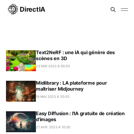
DirectIA
Text2NeRF : une IA qui génère des
scènes en 3D
23 MAI 2023 À 00:55
Midlibrary : LA plateforme pour
maîtriser Midjourney
19 MAI 2023 À 20:55
Easy Diffusion : l'IA gratuite de création
d'images
27 AVR. 2023 À 10:30